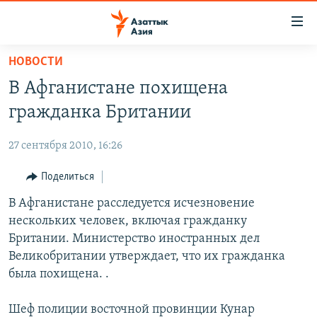
Доступность
ссылок
Вернуться
НОВОСТИ
к
ЦЕНТРАЛЬНАЯ АЗИЯ
В Афганистане похищена
основному
НОВОСТИ
КАЗАХСТАН
содержанию
гражданка Британии
ВОЙНА В УКРАИНЕ
Вернутся
КЫРГЫЗСТАН
к
27 сентября 2010, 16:26
НА ДРУГИХ ЯЗЫКАХ
УЗБЕКИСТАН
главной
Поделиться
ТАДЖИКИСТАН
ҚАЗАҚША
навигации
ПОДПИШИТЕСЬ НА НАС В СОЦСЕТЯХ
Вернутся
В Афганистане расследуется исчезновение
КЫРГЫЗЧА
к
нескольких человек, включая гражданку
ЎЗБЕКЧА
поиску
Британии. Министерство иностранных дел
ТОҶИКӢ
Все сайты РСЕ/РС
Великобритании утверждает, что их гражданка
была похищена. .
TÜRKMENÇE
Шеф полиции восточной провинции Кунар