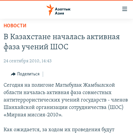
Доступность
ссылок
Вернуться
НОВОСТИ
к
ЦЕНТРАЛЬНАЯ АЗИЯ
В Казахстане началась активная
основному
НОВОСТИ
КАЗАХСТАН
содержанию
фаза учений ШОС
ВОЙНА В УКРАИНЕ
Вернутся
КЫРГЫЗСТАН
к
24 сентября 2010, 14:43
НА ДРУГИХ ЯЗЫКАХ
УЗБЕКИСТАН
главной
Поделиться
ТАДЖИКИСТАН
ҚАЗАҚША
навигации
ПОДПИШИТЕСЬ НА НАС В СОЦСЕТЯХ
Вернутся
Сегодня на полигоне Матыбулак Жамбылской
КЫРГЫЗЧА
к
области началась активная фаза совместных
ЎЗБЕКЧА
поиску
антитеррористических учений государств - членов
ТОҶИКӢ
Все сайты РСЕ/РС
Шанхайской организации сотрудничества (ШОС)
«Мирная миссия-2010».
TÜRKMENÇE
Как ожидается, за ходом их проведения будут