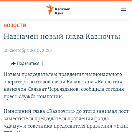
Доступность
ссылок
Вернуться
НОВОСТИ
к
ЦЕНТРАЛЬНАЯ АЗИЯ
Назначен новый глава Казпочты
основному
НОВОСТИ
КАЗАХСТАН
содержанию
20 сентября 2010, 21:23
ВОЙНА В УКРАИНЕ
Вернутся
КЫРГЫЗСТАН
к
НА ДРУГИХ ЯЗЫКАХ
УЗБЕКИСТАН
Поделиться
главной
ТАДЖИКИСТАН
ҚАЗАҚША
Новым председателем правления национального
навигации
ПОДПИШИТЕСЬ НА НАС В СОЦСЕТЯХ
оператора почтовой связи Казахстана «Казпочта»
Вернутся
КЫРГЫЗЧА
назначен Салават Черьязданов, сообщила сегодня
к
ЎЗБЕКЧА
пресс-служба компании.
поиску
ТОҶИКӢ
Все сайты РСЕ/РС
Нынешний глава «Казпочты» до этого занимал пост
TÜRKMENÇE
заместителя председателя правления фонда
«Даму» и советника председателя правления «Банк