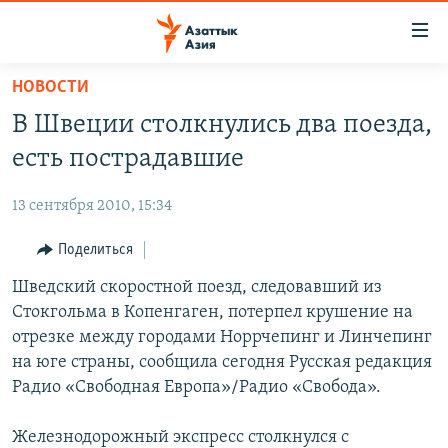
Доступность
ссылок
Вернуться
НОВОСТИ
к
ЦЕНТРАЛЬНАЯ АЗИЯ
В Швеции столкнулись два поезда,
основному
НОВОСТИ
КАЗАХСТАН
содержанию
есть пострадавшие
ВОЙНА В УКРАИНЕ
Вернутся
КЫРГЫЗСТАН
к
13 сентября 2010, 15:34
НА ДРУГИХ ЯЗЫКАХ
УЗБЕКИСТАН
главной
Поделиться
ТАДЖИКИСТАН
ҚАЗАҚША
навигации
ПОДПИШИТЕСЬ НА НАС В СОЦСЕТЯХ
Вернутся
Шведский скоростной поезд, следовавший из
КЫРГЫЗЧА
к
Стокгольма в Копенгаген, потерпел крушение на
ЎЗБЕКЧА
поиску
отрезке между городами Норрчепинг и Линчепинг
ТОҶИКӢ
Все сайты РСЕ/РС
на юге страны, сообщила сегодня Русская редакция
Радио «Свободная Европа»/Радио «Свобода».
TÜRKMENÇE
Железнодорожный экспресс столкнулся с