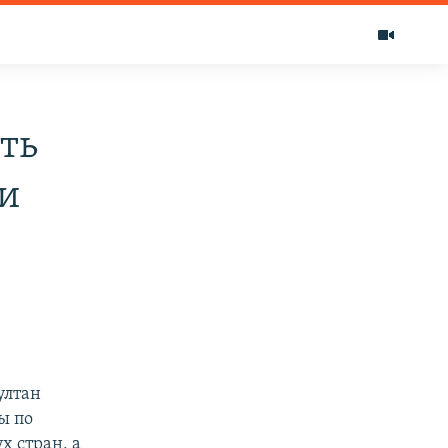
ать
ми
ултан
ы по
х стран, а