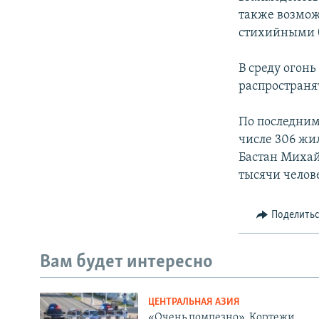
также возмож
стихийными б
В среду огон
распространя
По последним
числе 306 жи
Бастан Михай
тысячи челове
Поделить
Вам будет интересно
ЦЕНТРАЛЬНАЯ АЗИЯ
«Очень помпезно». Кортежи