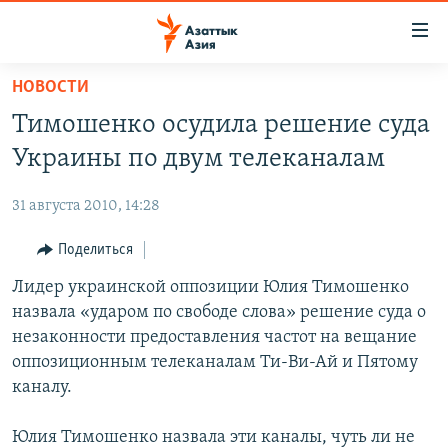
Доступность
ссылок
Вернуться
НОВОСТИ
к
ЦЕНТРАЛЬНАЯ АЗИЯ
Тимошенко осудила решение суда
основному
НОВОСТИ
КАЗАХСТАН
содержанию
Украины по двум телеканалам
ВОЙНА В УКРАИНЕ
Вернутся
КЫРГЫЗСТАН
к
31 августа 2010, 14:28
НА ДРУГИХ ЯЗЫКАХ
УЗБЕКИСТАН
главной
Поделиться
ТАДЖИКИСТАН
ҚАЗАҚША
навигации
ПОДПИШИТЕСЬ НА НАС В СОЦСЕТЯХ
Вернутся
Лидер украинской оппозиции Юлия Тимошенко
КЫРГЫЗЧА
к
назвала «ударом по свободе слова» решение суда о
ЎЗБЕКЧА
поиску
незаконности предоставления частот на вещание
ТОҶИКӢ
Все сайты РСЕ/РС
оппозиционным телеканалам Ти-Ви-Ай и Пятому
каналу.
TÜRKMENÇE
Юлия Тимошенко назвала эти каналы, чуть ли не