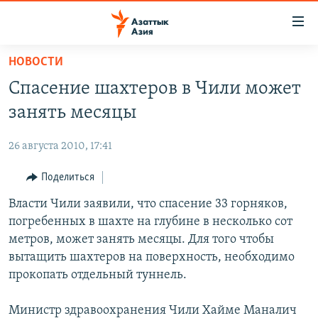
Доступность
ссылок
Вернуться
НОВОСТИ
к
ЦЕНТРАЛЬНАЯ АЗИЯ
Спасение шахтеров в Чили может
основному
НОВОСТИ
КАЗАХСТАН
содержанию
занять месяцы
ВОЙНА В УКРАИНЕ
Вернутся
КЫРГЫЗСТАН
к
26 августа 2010, 17:41
НА ДРУГИХ ЯЗЫКАХ
УЗБЕКИСТАН
главной
Поделиться
ТАДЖИКИСТАН
ҚАЗАҚША
навигации
ПОДПИШИТЕСЬ НА НАС В СОЦСЕТЯХ
Вернутся
Власти Чили заявили, что спасение 33 горняков,
КЫРГЫЗЧА
к
погребенных в шахте на глубине в несколько сот
ЎЗБЕКЧА
поиску
метров, может занять месяцы. Для того чтобы
ТОҶИКӢ
Все сайты РСЕ/РС
вытащить шахтеров на поверхность, необходимо
прокопать отдельный туннель.
TÜRKMENÇE
Министр здравоохранения Чили Хайме Маналич