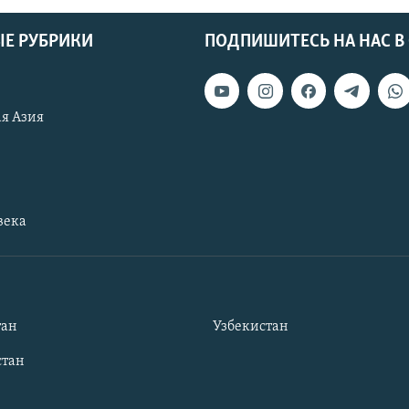
Е РУБРИКИ
ПОДПИШИТЕСЬ НА НАС В
я Азия
века
тан
Узбекистан
тан