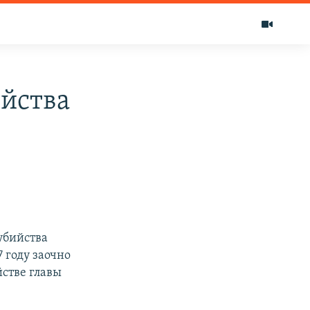
ийства
убийства
 году заочно
йстве главы