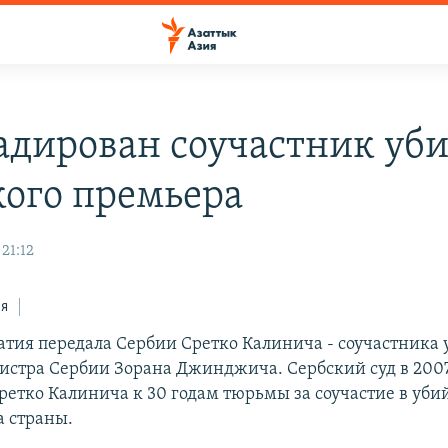
адирован соучастник уб
кого премьера
 21:12
ся
атия передала Сербии Сретко Калинича - соучастника 
стра Сербии Зорана Джинджича. Сербский суд в 2007
ретко Калинича к 30 годам тюрьмы за соучастие в уби
а страны.