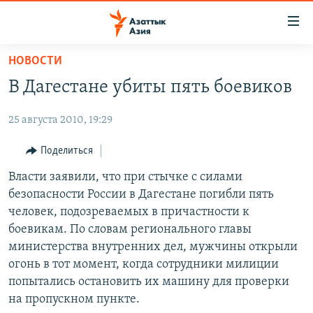
Доступность
ссылок
Вернуться
НОВОСТИ
к
ЦЕНТРАЛЬНАЯ АЗИЯ
В Дагестане убиты пять боевиков
основному
НОВОСТИ
КАЗАХСТАН
содержанию
25 августа 2010, 19:29
ВОЙНА В УКРАИНЕ
Вернутся
КЫРГЫЗСТАН
к
НА ДРУГИХ ЯЗЫКАХ
УЗБЕКИСТАН
Поделиться
главной
ТАДЖИКИСТАН
ҚАЗАҚША
Власти заявили, что при стычке с силами
навигации
ПОДПИШИТЕСЬ НА НАС В СОЦСЕТЯХ
безопасности России в Дагестане погибли пять
Вернутся
КЫРГЫЗЧА
человек, подозреваемых в причастности к
к
ЎЗБЕКЧА
боевикам. По словам регионального главы
поиску
министерства внутренних дел, мужчины открыли
ТОҶИКӢ
Все сайты РСЕ/РС
огонь в тот момент, когда сотрудники милиции
TÜRKMENÇE
попытались остановить их машину для проверки
на пропускном пункте.