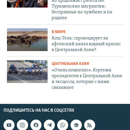
но продолжает работать».
Туркменские мигрантки:
бесправные на чужбине и на
родине
В МИРЕ
Кош-Тепа: спровоцирует ли
афганский канал водный кризис
в Центральной Азии?
ЦЕНТРАЛЬНАЯ АЗИЯ
«Очень помпезно». Кортежи
президентов в Центральной Азии
и эксцессы, которые с ними
связывают
ПОДПИШИТЕСЬ НА НАС В СОЦСЕТЯХ