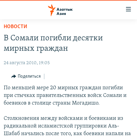
Доступность
ссылок
Вернуться
НОВОСТИ
к
ЦЕНТРАЛЬНАЯ АЗИЯ
В Сомали погибли десятки
основному
НОВОСТИ
КАЗАХСТАН
содержанию
мирных граждан
ВОЙНА В УКРАИНЕ
Вернутся
КЫРГЫЗСТАН
к
24 августа 2010, 19:05
НА ДРУГИХ ЯЗЫКАХ
УЗБЕКИСТАН
главной
Поделиться
ТАДЖИКИСТАН
ҚАЗАҚША
навигации
ПОДПИШИТЕСЬ НА НАС В СОЦСЕТЯХ
Вернутся
По меньшей мере 20 мирных граждан погибли
КЫРГЫЗЧА
к
при стычках правительственных войск Сомали и
ЎЗБЕКЧА
поиску
боевиков в столице страны Могадишо.
ТОҶИКӢ
Все сайты РСЕ/РС
Столкновения между войсками и боевиками из
TÜRKMENÇE
радикальной исламистской группировки Аль-
Шабаб начались после того, как боевики напали на