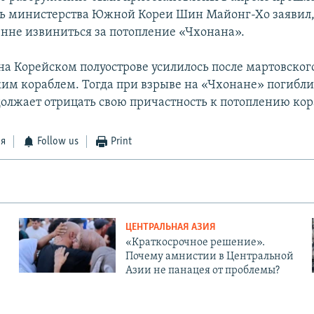
ь министерства Южной Кореи Шин Майонг-Хо заявил,
нне извиниться за потопление «Чхонана».
а Корейском полуострове усилилось после мартовског
м кораблем. Тогда при взрыве на «Чхонане» погибли
олжает отрицать свою причастность к потоплению кор
ся
Follow us
Print
ЦЕНТРАЛЬНАЯ АЗИЯ
«Краткосрочное решение».
Почему амнистии в Центральной
Азии не панацея от проблемы?