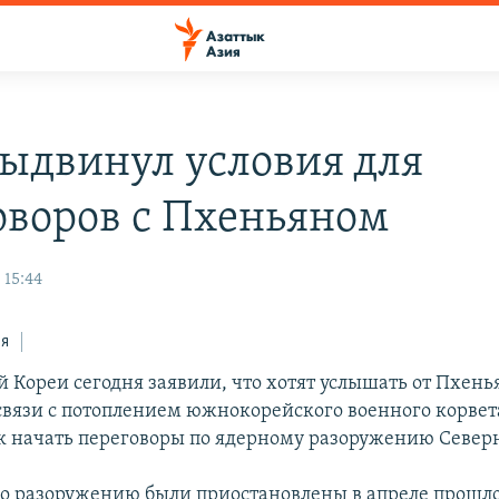
выдвинул условия для
оворов с Пхеньяном
 15:44
ся
 Кореи сегодня заявили, что хотят услышать от Пхень
связи с потоплением южнокорейского военного корве
ак начать переговоры по ядерному разоружению Север
о разоружению были приостановлены в апреле прошло