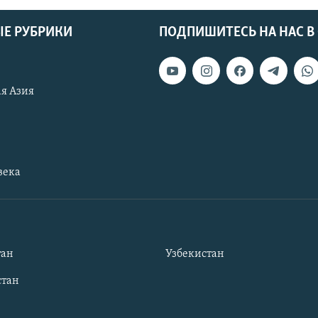
Е РУБРИКИ
ПОДПИШИТЕСЬ НА НАС В
я Азия
века
тан
Узбекистан
тан