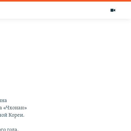
яна
та «Чхонан»
ной Кореи.
го года.