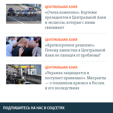
ЦЕНТРАЛЬНАЯ АЗИЯ
«Очень помпезно». Кортежи
президентов в Центральной Азии
и эксцессы, которые с ними
связывают
ЦЕНТРАЛЬНАЯ АЗИЯ
«Краткосрочное решение».
Почему амнистии в Центральной
Азии не панацея от проблемы?
ЦЕНТРАЛЬНАЯ АЗИЯ
«Украина защищается и
поступает правильно». Мигранты
— о топливном кризисе в России
и его последствиях
ПОДПИШИТЕСЬ НА НАС В СОЦСЕТЯХ