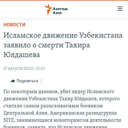
Доступность
ссылок
Вернуться
НОВОСТИ
к
ЦЕНТРАЛЬНАЯ АЗИЯ
Исламское движение Узбекистана
основному
НОВОСТИ
КАЗАХСТАН
содержанию
заявило о смерти Тахира
ВОЙНА В УКРАИНЕ
Вернутся
КЫРГЫЗСТАН
Юлдашева
к
НА ДРУГИХ ЯЗЫКАХ
УЗБЕКИСТАН
главной
17 августа 2010, 13:01
ТАДЖИКИСТАН
ҚАЗАҚША
навигации
ПОДПИШИТЕСЬ НА НАС В СОЦСЕТЯХ
Вернутся
Поделиться
КЫРГЫЗЧА
к
По некоторым данным, убит лидер Исламского
ЎЗБЕКЧА
поиску
движения Узбекистана Тахир Юлдашев, которого
ТОҶИКӢ
Все сайты РСЕ/РС
считали самым разыскиваемым боевиком
Центральной Азии. Американская разведгруппа
TÜRKMENÇE
SITE, занимающаяся мониторингом деятельности
боевиков, заявила, что Исламское движение