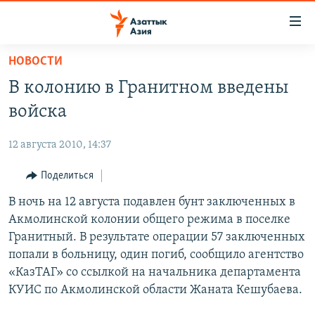
Доступность
ссылок
Вернуться
НОВОСТИ
к
ЦЕНТРАЛЬНАЯ АЗИЯ
В колонию в Гранитном введены
основному
НОВОСТИ
КАЗАХСТАН
содержанию
войска
ВОЙНА В УКРАИНЕ
Вернутся
КЫРГЫЗСТАН
к
12 августа 2010, 14:37
НА ДРУГИХ ЯЗЫКАХ
УЗБЕКИСТАН
главной
Поделиться
ТАДЖИКИСТАН
ҚАЗАҚША
навигации
ПОДПИШИТЕСЬ НА НАС В СОЦСЕТЯХ
Вернутся
В ночь на 12 августа подавлен бунт заключенных в
КЫРГЫЗЧА
к
Акмолинской колонии общего режима в поселке
ЎЗБЕКЧА
поиску
Гранитный. В результате операции 57 заключенных
ТОҶИКӢ
Все сайты РСЕ/РС
попали в больницу, один погиб, сообщило агентство
«КазТАГ» со ссылкой на начальника департамента
TÜRKMENÇE
КУИС по Акмолинской области Жаната Кешубаева.