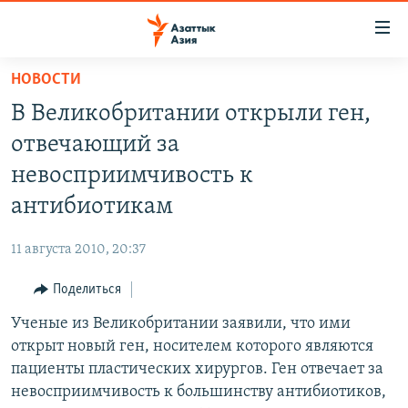
Доступность
ссылок
Вернуться
НОВОСТИ
к
ЦЕНТРАЛЬНАЯ АЗИЯ
В Великобритании открыли ген,
основному
НОВОСТИ
КАЗАХСТАН
содержанию
отвечающий за
ВОЙНА В УКРАИНЕ
Вернутся
КЫРГЫЗСТАН
невосприимчивость к
к
НА ДРУГИХ ЯЗЫКАХ
УЗБЕКИСТАН
антибиотикам
главной
ТАДЖИКИСТАН
ҚАЗАҚША
навигации
ПОДПИШИТЕСЬ НА НАС В СОЦСЕТЯХ
11 августа 2010, 20:37
Вернутся
КЫРГЫЗЧА
к
Поделиться
ЎЗБЕКЧА
поиску
Ученые из Великобритании заявили, что ими
ТОҶИКӢ
Все сайты РСЕ/РС
открыт новый ген, носителем которого являются
TÜRKMENÇE
пациенты пластических хирургов. Ген отвечает за
невосприимчивость к большинству антибиотиков,