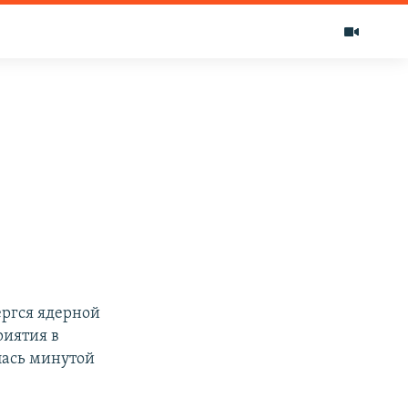
ергся ядерной
риятия в
лась минутой