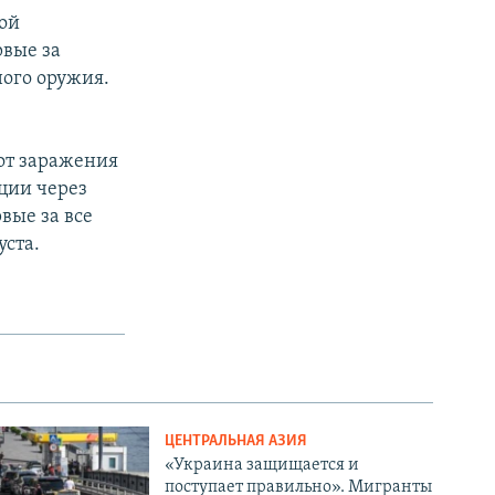
вой
рвые за
ого оружия.
от заражения
яции через
вые за все
ста.
ЦЕНТРАЛЬНАЯ АЗИЯ
«Украина защищается и
поступает правильно». Мигранты