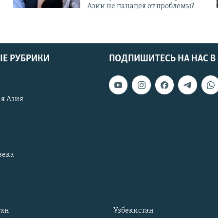
Азии не панацея от проблемы?
Е РУБРИКИ
ПОДПИШИТЕСЬ НА НАС В
я Азия
века
тан
Узбекистан