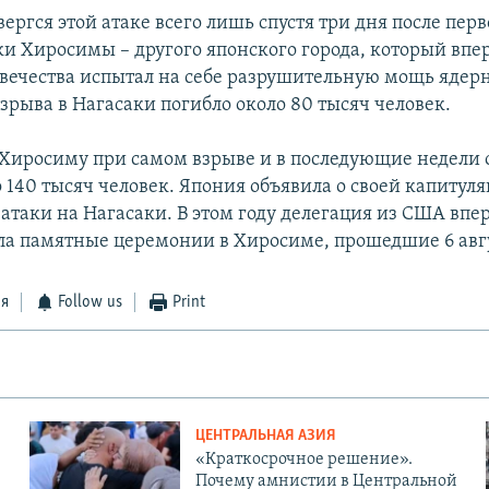
ергся этой атаке всего лишь спустя три дня после пер
и Хиросимы – другого японского города, который впе
вечества испытал на себе разрушительную мощь ядерн
взрыва в Нагасаки погибло около 80 тысяч человек.
 Хиросиму при самом взрыве и в последующие недели 
 140 тысяч человек. Япония объявила о своей капитул
атаки на Нагасаки. В этом году делегация из США впер
ла памятные церемонии в Хиросиме, прошедшие 6 авгу
ся
Follow us
Print
ЦЕНТРАЛЬНАЯ АЗИЯ
«Краткосрочное решение».
Почему амнистии в Центральной