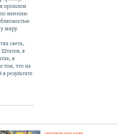
 в прошлом
, по мнению
собляемостью
му миру.
тях света,
 Штатов, в
так, в
о том, что на
 в результате