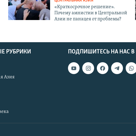
ЦЕНТРАЛЬНАЯ АЗИЯ
«Краткосрочное решение».
Почему амнистии в Центральной
Азии не панацея от проблемы?
Е РУБРИКИ
ПОДПИШИТЕСЬ НА НАС В
я Азия
века