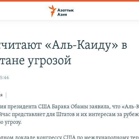
читают «Аль-Каиду» в
тане угрозой
15:44
ся
я президента США Барака Обамы заявила, что «Аль-К
йчас представляет для Штатов и их интересам за рубе
ю угрозу.
одном докладе конгрессу США по международному тер