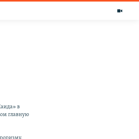
аида» в
жом главную
роризму,