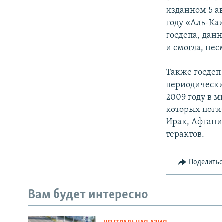
изданном 5 а
году «Аль-Ка
госдепа, дан
и смогла, нес
Также госдеп 
периодически
2009 году в м
которых погиб
Ирак, Афгани
терактов.
Поделить
Вам будет интересно