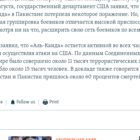
вгуста, государственный департамент США заявил, что
ида» в Пакистане потерпела некоторое поражение. Но
ная группировка боевиков отличается высокой приспо
мотря ни на что, расширить свою сеть боевиков по все
заявил, что «Аль-Каида» остается активной во всех час
 осуществляя атаки на США. По данным Соединенных
ире было совершено около 11 тысяч террористических а
ло около 15 тысяч человек. В докладе также говорится 
стан и Пакистан пришлось около 60 процентов смертей
ся
Follow us
Print