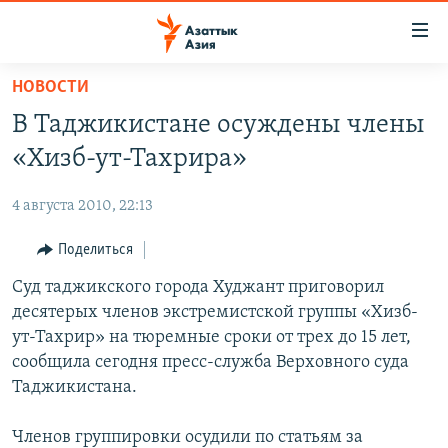
Доступность
ссылок
Вернуться
НОВОСТИ
к
ЦЕНТРАЛЬНАЯ АЗИЯ
В Таджикистане осуждены члены
основному
НОВОСТИ
КАЗАХСТАН
содержанию
«Хизб-ут-Тахрира»
ВОЙНА В УКРАИНЕ
Вернутся
КЫРГЫЗСТАН
к
4 августа 2010, 22:13
НА ДРУГИХ ЯЗЫКАХ
УЗБЕКИСТАН
главной
Поделиться
ТАДЖИКИСТАН
ҚАЗАҚША
навигации
ПОДПИШИТЕСЬ НА НАС В СОЦСЕТЯХ
Вернутся
Суд таджикского города Худжант приговорил
КЫРГЫЗЧА
к
десятерых членов экстремистской группы «Хизб-
ЎЗБЕКЧА
поиску
ут-Тахрир» на тюремные сроки от трех до 15 лет,
ТОҶИКӢ
Все сайты РСЕ/РС
сообщила сегодня пресс-служба Верховного суда
Таджикистана.
TÜRKMENÇE
Членов группировки осудили по статьям за