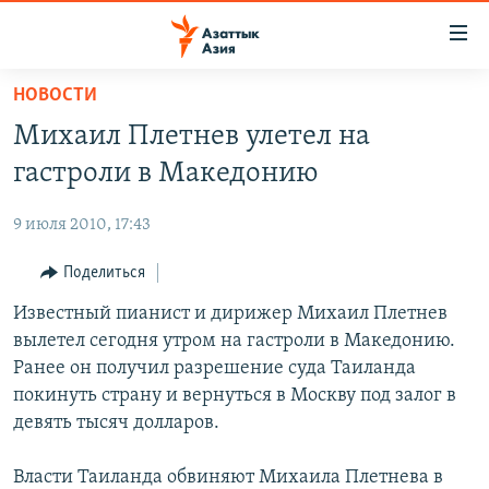
Доступность
ссылок
Вернуться
НОВОСТИ
к
ЦЕНТРАЛЬНАЯ АЗИЯ
Михаил Плетнев улетел на
основному
НОВОСТИ
КАЗАХСТАН
содержанию
гастроли в Македонию
ВОЙНА В УКРАИНЕ
Вернутся
КЫРГЫЗСТАН
к
9 июля 2010, 17:43
НА ДРУГИХ ЯЗЫКАХ
УЗБЕКИСТАН
главной
Поделиться
ТАДЖИКИСТАН
ҚАЗАҚША
навигации
ПОДПИШИТЕСЬ НА НАС В СОЦСЕТЯХ
Вернутся
Известный пианист и дирижер Михаил Плетнев
КЫРГЫЗЧА
к
вылетел сегодня утром на гастроли в Македонию.
ЎЗБЕКЧА
поиску
Ранее он получил разрешение суда Таиланда
ТОҶИКӢ
Все сайты РСЕ/РС
покинуть страну и вернуться в Москву под залог в
девять тысяч долларов.
TÜRKMENÇE
Власти Таиланда обвиняют Михаила Плетнева в