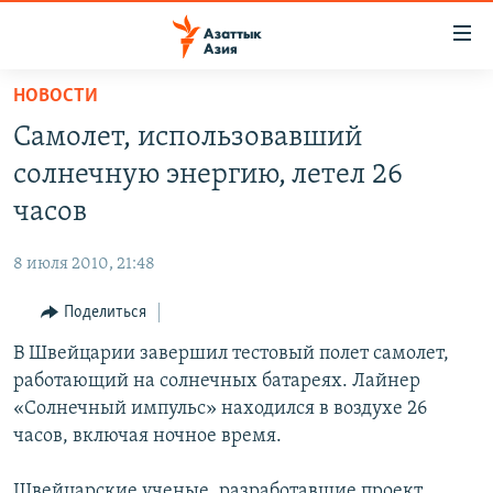
Доступность
ссылок
Вернуться
НОВОСТИ
к
ЦЕНТРАЛЬНАЯ АЗИЯ
Самолет, использовавший
основному
НОВОСТИ
КАЗАХСТАН
содержанию
солнечную энергию, летел 26
ВОЙНА В УКРАИНЕ
Вернутся
КЫРГЫЗСТАН
часов
к
НА ДРУГИХ ЯЗЫКАХ
УЗБЕКИСТАН
главной
8 июля 2010, 21:48
ТАДЖИКИСТАН
ҚАЗАҚША
навигации
ПОДПИШИТЕСЬ НА НАС В СОЦСЕТЯХ
Вернутся
Поделиться
КЫРГЫЗЧА
к
В Швейцарии завершил тестовый полет самолет,
ЎЗБЕКЧА
поиску
работающий на солнечных батареях. Лайнер
ТОҶИКӢ
Все сайты РСЕ/РС
«Солнечный импульс» находился в воздухе 26
часов, включая ночное время.
TÜRKMENÇE
Швейцарские ученые, разработавшие проект,