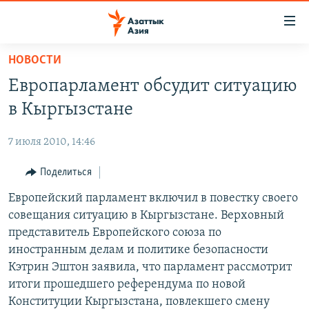
Доступность
ссылок
Вернуться
НОВОСТИ
к
ЦЕНТРАЛЬНАЯ АЗИЯ
Европарламент обсудит ситуацию
основному
НОВОСТИ
КАЗАХСТАН
содержанию
в Кыргызстане
ВОЙНА В УКРАИНЕ
Вернутся
КЫРГЫЗСТАН
к
7 июля 2010, 14:46
НА ДРУГИХ ЯЗЫКАХ
УЗБЕКИСТАН
главной
Поделиться
ТАДЖИКИСТАН
ҚАЗАҚША
навигации
ПОДПИШИТЕСЬ НА НАС В СОЦСЕТЯХ
Вернутся
Европейский парламент включил в повестку своего
КЫРГЫЗЧА
к
совещания ситуацию в Кыргызстане. Верховный
ЎЗБЕКЧА
поиску
представитель Европейского союза по
ТОҶИКӢ
Все сайты РСЕ/РС
иностранным делам и политике безопасности
Кэтрин Эштон заявила, что парламент рассмотрит
TÜRKMENÇE
итоги прошедшего референдума по новой
Конституции Кыргызстана, повлекшего смену