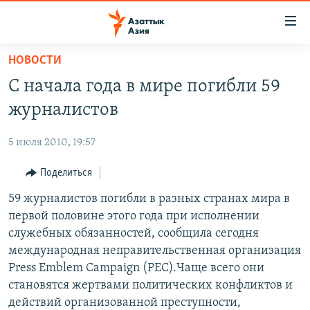
Доступность
ссылок
Вернуться
НОВОСТИ
к
ЦЕНТРАЛЬНАЯ АЗИЯ
С начала года в мире погибли 59
основному
НОВОСТИ
КАЗАХСТАН
содержанию
журналистов
ВОЙНА В УКРАИНЕ
Вернутся
КЫРГЫЗСТАН
к
5 июля 2010, 19:57
НА ДРУГИХ ЯЗЫКАХ
УЗБЕКИСТАН
главной
Поделиться
ТАДЖИКИСТАН
ҚАЗАҚША
навигации
ПОДПИШИТЕСЬ НА НАС В СОЦСЕТЯХ
Вернутся
59 журналистов погибли в разных странах мира в
КЫРГЫЗЧА
к
первой половине этого года при исполнении
ЎЗБЕКЧА
поиску
служебных обязанностей, сообщила сегодня
ТОҶИКӢ
Все сайты РСЕ/РС
международная неправительственная организация
Press Emblem Campaign (PEC).Чаще всего они
TÜRKMENÇE
становятся жертвами политических конфликтов и
действий организованной преступности,