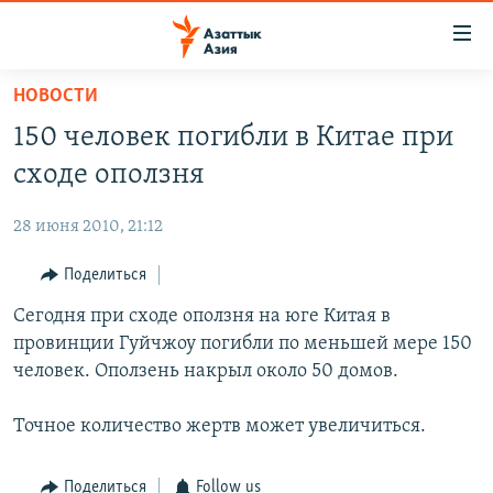
Доступность
ссылок
Вернуться
НОВОСТИ
к
ЦЕНТРАЛЬНАЯ АЗИЯ
150 человек погибли в Китае при
основному
НОВОСТИ
КАЗАХСТАН
содержанию
сходе оползня
ВОЙНА В УКРАИНЕ
Вернутся
КЫРГЫЗСТАН
к
28 июня 2010, 21:12
НА ДРУГИХ ЯЗЫКАХ
УЗБЕКИСТАН
главной
Поделиться
ТАДЖИКИСТАН
ҚАЗАҚША
навигации
ПОДПИШИТЕСЬ НА НАС В СОЦСЕТЯХ
Вернутся
Сегодня при сходе оползня на юге Китая в
КЫРГЫЗЧА
к
провинции Гуйчжоу погибли по меньшей мере 150
ЎЗБЕКЧА
поиску
человек. Оползень накрыл около 50 домов.
ТОҶИКӢ
Все сайты РСЕ/РС
Точное количество жертв может увеличиться.
TÜRKMENÇE
Поделиться
Follow us