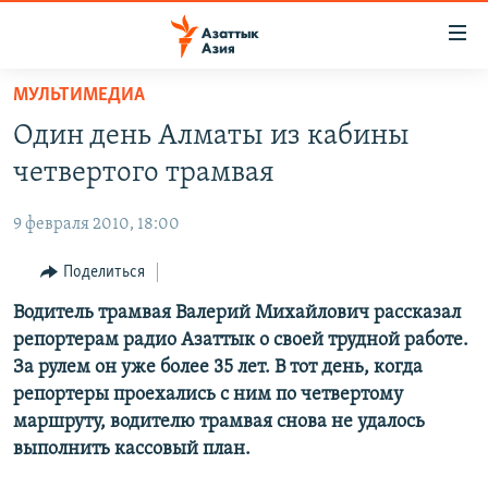
Доступность
ссылок
Вернуться
МУЛЬТИМЕДИА
к
ЦЕНТРАЛЬНАЯ АЗИЯ
Один день Алматы из кабины
основному
НОВОСТИ
КАЗАХСТАН
содержанию
четвертого трамвая
ВОЙНА В УКРАИНЕ
Вернутся
КЫРГЫЗСТАН
к
9 февраля 2010, 18:00
НА ДРУГИХ ЯЗЫКАХ
УЗБЕКИСТАН
главной
Поделиться
ТАДЖИКИСТАН
ҚАЗАҚША
навигации
ПОДПИШИТЕСЬ НА НАС В СОЦСЕТЯХ
Вернутся
Водитель трамвая Валерий Михайлович рассказал
КЫРГЫЗЧА
к
репортерам радио Азаттык о своей трудной работе.
ЎЗБЕКЧА
поиску
За рулем он уже более 35 лет. В тот день, когда
ТОҶИКӢ
Все сайты РСЕ/РС
репортеры проехались с ним по четвертому
маршруту, водителю трамвая снова не удалось
TÜRKMENÇE
выполнить кассовый план.