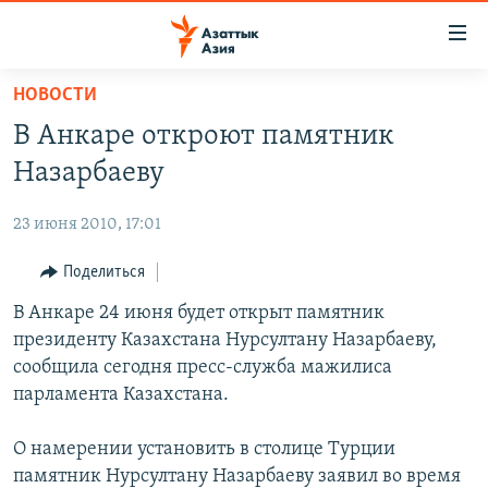
Доступность
ссылок
Вернуться
НОВОСТИ
к
ЦЕНТРАЛЬНАЯ АЗИЯ
В Анкаре откроют памятник
основному
НОВОСТИ
КАЗАХСТАН
содержанию
Назарбаеву
ВОЙНА В УКРАИНЕ
Вернутся
КЫРГЫЗСТАН
к
23 июня 2010, 17:01
НА ДРУГИХ ЯЗЫКАХ
УЗБЕКИСТАН
главной
Поделиться
ТАДЖИКИСТАН
ҚАЗАҚША
навигации
ПОДПИШИТЕСЬ НА НАС В СОЦСЕТЯХ
Вернутся
В Анкаре 24 июня будет открыт памятник
КЫРГЫЗЧА
к
президенту Казахстана Нурсултану Назарбаеву,
ЎЗБЕКЧА
поиску
сообщила сегодня пресс-служба мажилиса
ТОҶИКӢ
Все сайты РСЕ/РС
парламента Казахстана.
TÜRKMENÇE
О намерении установить в столице Турции
памятник Нурсултану Назарбаеву заявил во время