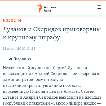
Доступность
ссылок
Вернуться
НОВОСТИ
к
ЦЕНТРАЛЬНАЯ АЗИЯ
Дуванов и Свиридов приговорены
основному
НОВОСТИ
КАЗАХСТАН
содержанию
к крупному штрафу
ВОЙНА В УКРАИНЕ
Вернутся
КЫРГЫЗСТАН
к
18 июня 2010, 01:55
НА ДРУГИХ ЯЗЫКАХ
УЗБЕКИСТАН
главной
Поделиться
ТАДЖИКИСТАН
ҚАЗАҚША
навигации
ПОДПИШИТЕСЬ НА НАС В СОЦСЕТЯХ
Вернутся
Независимый журналист Сергей Дуванов и
КЫРГЫЗЧА
к
правозащитник Андрей Свиридов приговорены к
ЎЗБЕКЧА
поиску
административному штрафу за
ТОҶИКӢ
Все сайты РСЕ/РС
несанкционированную акцию протеста,
проведенную 16 июня в центре Алматы. Сергей
TÜRKMENÇE
Дуванов и Андрей Свиридов выходили на площадь
Республики с плакатами «Закон о лидере нации —