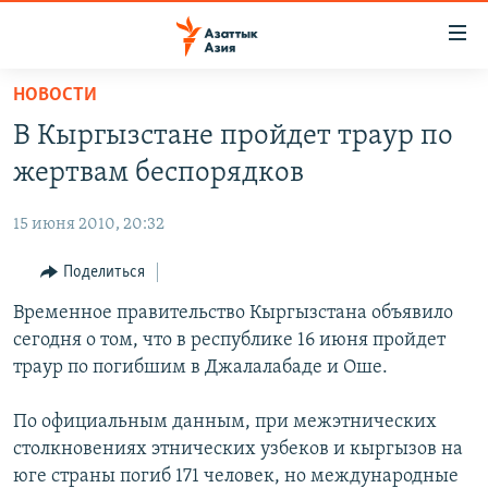
Доступность
ссылок
Вернуться
НОВОСТИ
к
ЦЕНТРАЛЬНАЯ АЗИЯ
В Кыргызстане пройдет траур по
основному
НОВОСТИ
КАЗАХСТАН
содержанию
жертвам беспорядков
ВОЙНА В УКРАИНЕ
Вернутся
КЫРГЫЗСТАН
к
15 июня 2010, 20:32
НА ДРУГИХ ЯЗЫКАХ
УЗБЕКИСТАН
главной
Поделиться
ТАДЖИКИСТАН
ҚАЗАҚША
навигации
ПОДПИШИТЕСЬ НА НАС В СОЦСЕТЯХ
Вернутся
Временное правительство Кыргызстана объявило
КЫРГЫЗЧА
к
сегодня о том, что в республике 16 июня пройдет
ЎЗБЕКЧА
поиску
траур по погибшим в Джалалабаде и Оше.
ТОҶИКӢ
Все сайты РСЕ/РС
По официальным данным, при межэтнических
TÜRKMENÇE
столкновениях этнических узбеков и кыргызов на
юге страны погиб 171 человек, но международные