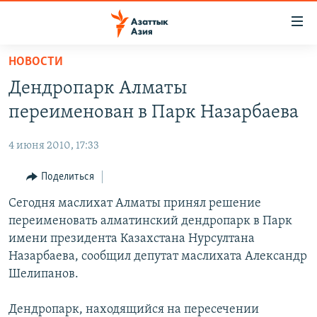
Доступность
ссылок
Вернуться
НОВОСТИ
к
ЦЕНТРАЛЬНАЯ АЗИЯ
Дендропарк Алматы
основному
НОВОСТИ
КАЗАХСТАН
содержанию
переименован в Парк Назарбаева
ВОЙНА В УКРАИНЕ
Вернутся
КЫРГЫЗСТАН
к
4 июня 2010, 17:33
НА ДРУГИХ ЯЗЫКАХ
УЗБЕКИСТАН
главной
Поделиться
ТАДЖИКИСТАН
ҚАЗАҚША
навигации
ПОДПИШИТЕСЬ НА НАС В СОЦСЕТЯХ
Вернутся
Сегодня маслихат Алматы принял решение
КЫРГЫЗЧА
к
переименовать алматинский дендропарк в Парк
ЎЗБЕКЧА
поиску
имени президента Казахстана Нурсултана
ТОҶИКӢ
Все сайты РСЕ/РС
Назарбаева, сообщил депутат маслихата Александр
Шелипанов.
TÜRKMENÇE
Дендропарк, находящийся на пересечении