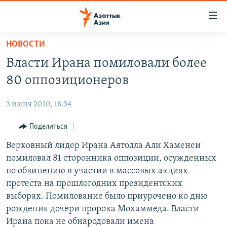
Доступность
ссылок
Вернуться
НОВОСТИ
к
ЦЕНТРАЛЬНАЯ АЗИЯ
Власти Ирана помиловали более
основному
НОВОСТИ
КАЗАХСТАН
содержанию
80 оппозиционеров
ВОЙНА В УКРАИНЕ
Вернутся
КЫРГЫЗСТАН
к
3 июня 2010, 16:34
НА ДРУГИХ ЯЗЫКАХ
УЗБЕКИСТАН
главной
Поделиться
ТАДЖИКИСТАН
ҚАЗАҚША
навигации
ПОДПИШИТЕСЬ НА НАС В СОЦСЕТЯХ
Вернутся
Верховный лидер Ирана Аятолла Али Хаменеи
КЫРГЫЗЧА
к
помиловал 81 сторонника оппозиции, осужденных
ЎЗБЕКЧА
поиску
по обвинению в участии в массовых акциях
ТОҶИКӢ
Все сайты РСЕ/РС
протеста на прошлогодних президентских
выборах. Помилование было приурочено ко дню
TÜRKMENÇE
рождения дочери пророка Мохаммеда. Власти
Ирана пока не обнародовали имена