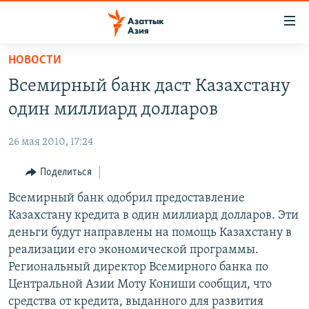
Доступность
ссылок
Вернуться
НОВОСТИ
к
ЦЕНТРАЛЬНАЯ АЗИЯ
Всемирный банк даст Казахстану
основному
НОВОСТИ
КАЗАХСТАН
содержанию
один миллиард долларов
ВОЙНА В УКРАИНЕ
Вернутся
КЫРГЫЗСТАН
к
26 мая 2010, 17:24
НА ДРУГИХ ЯЗЫКАХ
УЗБЕКИСТАН
главной
Поделиться
ТАДЖИКИСТАН
ҚАЗАҚША
навигации
ПОДПИШИТЕСЬ НА НАС В СОЦСЕТЯХ
Вернутся
Всемирный банк одобрил предоставление
КЫРГЫЗЧА
к
Казахстану кредита в один миллиард долларов. Эти
ЎЗБЕКЧА
поиску
деньги будут направлены на помощь Казахстану в
ТОҶИКӢ
Все сайты РСЕ/РС
реализации его экономической программы.
Региональный директор Всемирного банка по
TÜRKMENÇE
Центральной Азии Моту Кониши сообщил, что
средства от кредита, выданного для развития