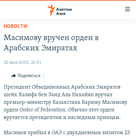
Доступность
ссылок
Вернуться
НОВОСТИ
к
ЦЕНТРАЛЬНАЯ АЗИЯ
Масимову вручен орден в
основному
НОВОСТИ
КАЗАХСТАН
содержанию
Арабских Эмиратах
ВОЙНА В УКРАИНЕ
Вернутся
КЫРГЫЗСТАН
к
25 мая 2010, 21:01
НА ДРУГИХ ЯЗЫКАХ
УЗБЕКИСТАН
главной
Поделиться
ТАДЖИКИСТАН
ҚАЗАҚША
навигации
ПОДПИШИТЕСЬ НА НАС В СОЦСЕТЯХ
Вернутся
Президент Объединенных Арабских Эмиратов
КЫРГЫЗЧА
к
шейх Халифа бен Заид Аль Нахайян вручил
ЎЗБЕКЧА
поиску
премьер-министру Казахстана Кариму Масимову
ТОҶИКӢ
Все сайты РСЕ/РС
орден Order of Federation. Обычно этот орден
вручается президентам и наследным принцам.
TÜRKMENÇE
Масимов прибыл в ОАЭ с двухдневным визитом 23