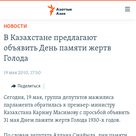
Доступность
ссылок
Вернуться
НОВОСТИ
к
ЦЕНТРАЛЬНАЯ АЗИЯ
В Казахстане предлагают
основному
НОВОСТИ
КАЗАХСТАН
содержанию
объявить День памяти жертв
ВОЙНА В УКРАИНЕ
Вернутся
КЫРГЫЗСТАН
Голода
к
НА ДРУГИХ ЯЗЫКАХ
УЗБЕКИСТАН
главной
19 мая 2010, 17:50
ТАДЖИКИСТАН
ҚАЗАҚША
навигации
ПОДПИШИТЕСЬ НА НАС В СОЦСЕТЯХ
Вернутся
Поделиться
КЫРГЫЗЧА
к
Сегодня, 19 мая, группа депутатов мажилиса
ЎЗБЕКЧА
поиску
парламента обратилась к премьер-министру
ТОҶИКӢ
Все сайты РСЕ/РС
Казахстана Кариму Масимову с просьбой объявить
31 мая Днем памяти жертв Голода 1930-х годов.
TÜRKMENÇE
По словам депутата Алдана Смайыла, дни памяти