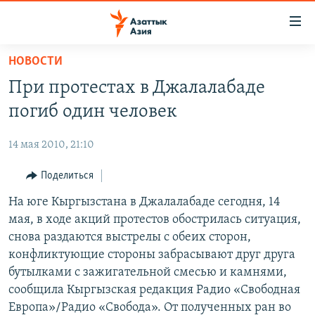
Доступность
ссылок
Вернуться
НОВОСТИ
к
ЦЕНТРАЛЬНАЯ АЗИЯ
При протестах в Джалалабаде
основному
НОВОСТИ
КАЗАХСТАН
содержанию
погиб один человек
ВОЙНА В УКРАИНЕ
Вернутся
КЫРГЫЗСТАН
к
14 мая 2010, 21:10
НА ДРУГИХ ЯЗЫКАХ
УЗБЕКИСТАН
главной
Поделиться
ТАДЖИКИСТАН
ҚАЗАҚША
навигации
ПОДПИШИТЕСЬ НА НАС В СОЦСЕТЯХ
Вернутся
На юге Кыргызстана в Джалалабаде сегодня, 14
КЫРГЫЗЧА
к
мая, в ходе акций протестов обострилась ситуация,
ЎЗБЕКЧА
поиску
снова раздаются выстрелы с обеих сторон,
ТОҶИКӢ
Все сайты РСЕ/РС
конфликтующие стороны забрасывают друг друга
бутылками с зажигательной смесью и камнями,
TÜRKMENÇE
сообщила Кыргызская редакция Радио «Свободная
Европа»/Радио «Свобода». От полученных ран во