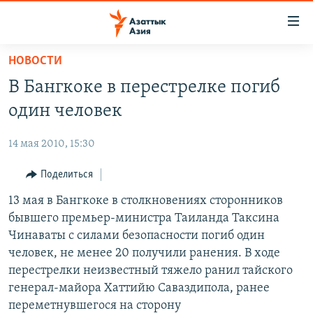
Доступность
ссылок
Вернуться
НОВОСТИ
к
ЦЕНТРАЛЬНАЯ АЗИЯ
В Бангкоке в перестрелке погиб
основному
НОВОСТИ
КАЗАХСТАН
содержанию
один человек
ВОЙНА В УКРАИНЕ
Вернутся
КЫРГЫЗСТАН
к
14 мая 2010, 15:30
НА ДРУГИХ ЯЗЫКАХ
УЗБЕКИСТАН
главной
Поделиться
ТАДЖИКИСТАН
ҚАЗАҚША
навигации
ПОДПИШИТЕСЬ НА НАС В СОЦСЕТЯХ
Вернутся
13 мая в Бангкоке в столкновениях сторонников
КЫРГЫЗЧА
к
бывшего премьер-министра Таиланда Таксина
ЎЗБЕКЧА
поиску
Чинаваты с силами безопасности погиб один
ТОҶИКӢ
Все сайты РСЕ/РС
человек, не менее 20 получили ранения. В ходе
перестрелки неизвестный тяжело ранил тайского
TÜRKMENÇE
генерал-майора Хаттийю Саваздипола, ранее
переметнувшегося на сторону