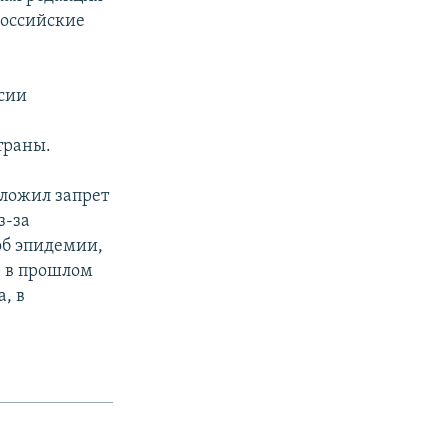
российские
ссии
траны.
ложил запрет
з-за
об эпидемии,
– в прошлом
, в