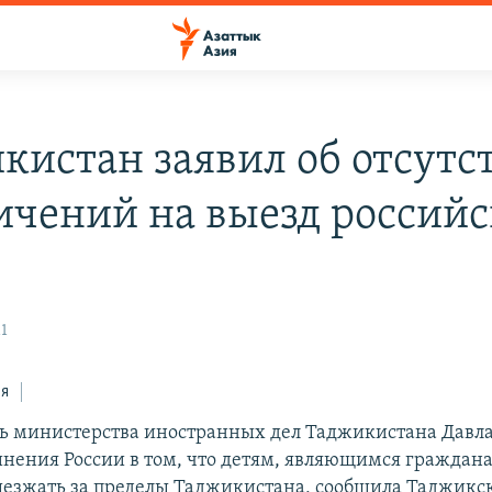
кистан заявил об отсутс
ичений на выезд россий
11
ся
ь министерства иностранных дел Таджикистана Давл
инения России в том, что детям, являющимся граждан
езжать за пределы Таджикистана, сообщила Таджикс