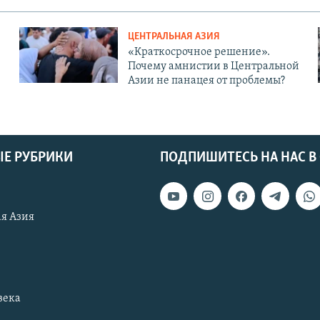
ЦЕНТРАЛЬНАЯ АЗИЯ
«Краткосрочное решение».
Почему амнистии в Центральной
Азии не панацея от проблемы?
Е РУБРИКИ
ПОДПИШИТЕСЬ НА НАС В
я Азия
века