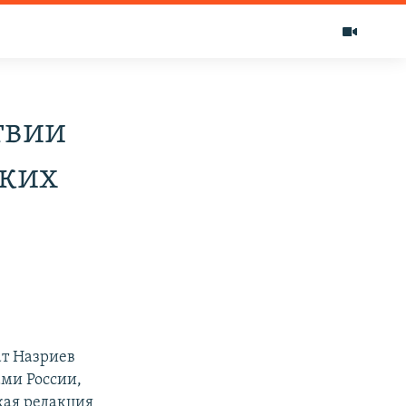
твии
ских
ат Назриев
ами России,
кая редакция