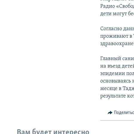
Радио «Свобо
дети могут б
Согласно дан
проживают в 
здравоохране
Главный сани
на въезд дет
эпидемии пол
основываясь 
месяце в Тад
результате ко
Поделить
Вам будет интересно