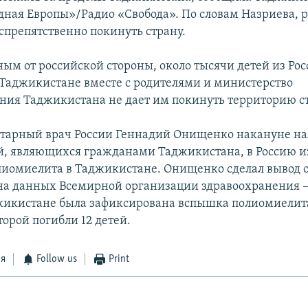
дная Европы»/Радио «Свобода». По словам Назриева, 
еспрепятственно покинуть страну.
ным от российской стороны, около тысячи детей из Ро
Таджикистане вместе с родителями и министерство
ния Таджикистана не дает им покинуть территорию с
тарный врач России Геннадий Онищенко накануне на
ей, являющихся гражданами Таджикистана, в Россию и
иомиелита в Таджикистане. Онищенко сделал вывод 
на данных Всемирной организации здравоохранения 
жикистане была зафиксирована вспышка полиомиелита
торой погибли 12 детей.
ся
Follow us
Print