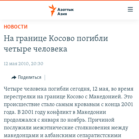
Доступность
ссылок
Вернуться
НОВОСТИ
к
ЦЕНТРАЛЬНАЯ АЗИЯ
На границе Косово погибли
основному
НОВОСТИ
КАЗАХСТАН
содержанию
четыре человека
ВОЙНА В УКРАИНЕ
Вернутся
КЫРГЫЗСТАН
к
12 мая 2010, 20:30
НА ДРУГИХ ЯЗЫКАХ
УЗБЕКИСТАН
главной
Поделиться
ТАДЖИКИСТАН
ҚАЗАҚША
навигации
ПОДПИШИТЕСЬ НА НАС В СОЦСЕТЯХ
Вернутся
Четыре человека погибли сегодня, 12 мая, во время
КЫРГЫЗЧА
к
перестрелки на границе Косово с Македонией. Это
ЎЗБЕКЧА
поиску
происшествие стало самым кровавым с конца 2001
ТОҶИКӢ
Все сайты РСЕ/РС
года. В 2001 году конфликт в Македонии
продолжался с января по ноябрь. Причиной
TÜRKMENÇE
послужили межэтнические столкновения между
македонцами и албанскими сепаратистскими