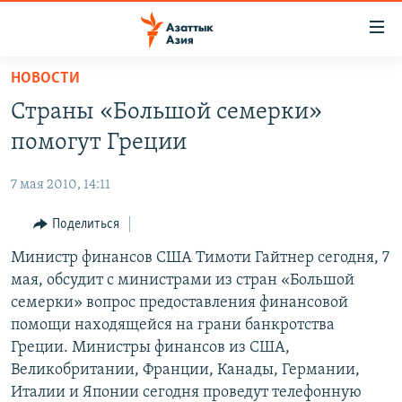
Доступность
ссылок
Вернуться
НОВОСТИ
к
ЦЕНТРАЛЬНАЯ АЗИЯ
Страны «Большой семерки»
основному
НОВОСТИ
КАЗАХСТАН
содержанию
помогут Греции
ВОЙНА В УКРАИНЕ
Вернутся
КЫРГЫЗСТАН
к
7 мая 2010, 14:11
НА ДРУГИХ ЯЗЫКАХ
УЗБЕКИСТАН
главной
Поделиться
ТАДЖИКИСТАН
ҚАЗАҚША
навигации
ПОДПИШИТЕСЬ НА НАС В СОЦСЕТЯХ
Вернутся
Министр финансов США Тимоти Гайтнер сегодня, 7
КЫРГЫЗЧА
к
мая, обсудит с министрами из стран «Большой
ЎЗБЕКЧА
поиску
семерки» вопрос предоставления финансовой
ТОҶИКӢ
Все сайты РСЕ/РС
помощи находящейся на грани банкротства
Греции. Министры финансов из США,
TÜRKMENÇE
Великобритании, Франции, Канады, Германии,
Италии и Японии сегодня проведут телефонную