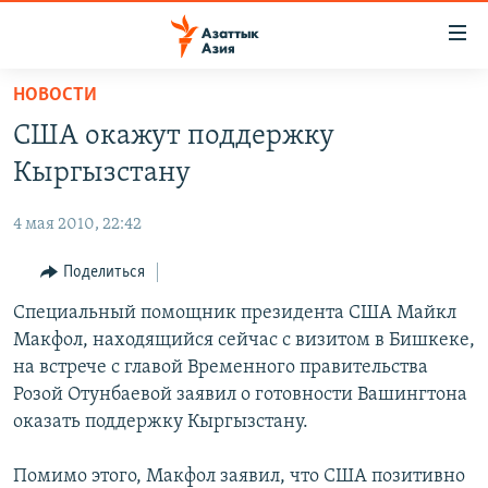
Доступность
ссылок
Вернуться
НОВОСТИ
к
ЦЕНТРАЛЬНАЯ АЗИЯ
США окажут поддержку
основному
НОВОСТИ
КАЗАХСТАН
содержанию
Кыргызстану
ВОЙНА В УКРАИНЕ
Вернутся
КЫРГЫЗСТАН
к
4 мая 2010, 22:42
НА ДРУГИХ ЯЗЫКАХ
УЗБЕКИСТАН
главной
Поделиться
ТАДЖИКИСТАН
ҚАЗАҚША
навигации
ПОДПИШИТЕСЬ НА НАС В СОЦСЕТЯХ
Вернутся
Специальный помощник президента США Майкл
КЫРГЫЗЧА
к
Макфол, находящийся сейчас с визитом в Бишкеке,
ЎЗБЕКЧА
поиску
на встрече с главой Временного правительства
ТОҶИКӢ
Все сайты РСЕ/РС
Розой Отунбаевой заявил о готовности Вашингтона
оказать поддержку Кыргызстану.
TÜRKMENÇE
Помимо этого, Макфол заявил, что США позитивно