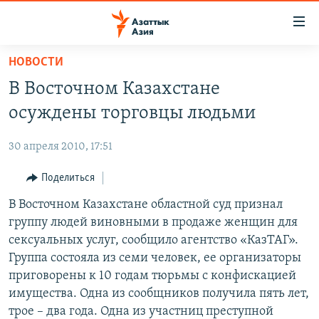
Доступность
ссылок
Вернуться
НОВОСТИ
к
ЦЕНТРАЛЬНАЯ АЗИЯ
В Восточном Казахстане
основному
НОВОСТИ
КАЗАХСТАН
содержанию
осуждены торговцы людьми
ВОЙНА В УКРАИНЕ
Вернутся
КЫРГЫЗСТАН
к
30 апреля 2010, 17:51
НА ДРУГИХ ЯЗЫКАХ
УЗБЕКИСТАН
главной
Поделиться
ТАДЖИКИСТАН
ҚАЗАҚША
навигации
ПОДПИШИТЕСЬ НА НАС В СОЦСЕТЯХ
Вернутся
В Восточном Казахстане областной суд признал
КЫРГЫЗЧА
к
группу людей виновными в продаже женщин для
ЎЗБЕКЧА
поиску
сексуальных услуг, сообщило агентство «КазТАГ».
ТОҶИКӢ
Все сайты РСЕ/РС
Группа состояла из семи человек, ее организаторы
приговорены к 10 годам тюрьмы с конфискацией
TÜRKMENÇE
имущества. Одна из сообщников получила пять лет,
трое – два года. Одна из участниц преступной