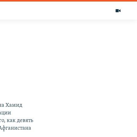
на Хамид
зации
го, как девять
Афганистана