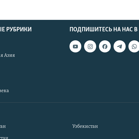
Е РУБРИКИ
ПОДПИШИТЕСЬ НА НАС В
я Азия
века
тан
Узбекистан
тан