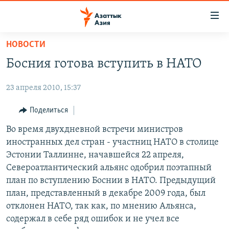
Доступность
ссылок
Вернуться
НОВОСТИ
к
ЦЕНТРАЛЬНАЯ АЗИЯ
Босния готова вступить в НАТО
основному
НОВОСТИ
КАЗАХСТАН
содержанию
23 апреля 2010, 15:37
ВОЙНА В УКРАИНЕ
Вернутся
КЫРГЫЗСТАН
к
НА ДРУГИХ ЯЗЫКАХ
УЗБЕКИСТАН
Поделиться
главной
ТАДЖИКИСТАН
ҚАЗАҚША
Во время двухдневной встречи министров
навигации
ПОДПИШИТЕСЬ НА НАС В СОЦСЕТЯХ
иностранных дел стран - участниц НАТО в столице
Вернутся
КЫРГЫЗЧА
Эстонии Таллинне, начавшейся 22 апреля,
к
ЎЗБЕКЧА
Североатлантический альянс одобрил поэтапный
поиску
план по вступлению Боснии в НАТО. Предыдущий
ТОҶИКӢ
Все сайты РСЕ/РС
план, представленный в декабре 2009 года, был
TÜRKMENÇE
отклонен НАТО, так как, по мнению Альянса,
содержал в себе ряд ошибок и не учел все