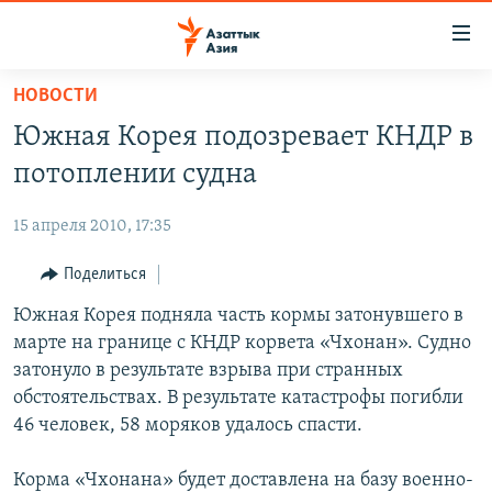
Доступность
ссылок
Вернуться
НОВОСТИ
к
ЦЕНТРАЛЬНАЯ АЗИЯ
Южная Корея подозревает КНДР в
основному
НОВОСТИ
КАЗАХСТАН
содержанию
потоплении судна
ВОЙНА В УКРАИНЕ
Вернутся
КЫРГЫЗСТАН
к
15 апреля 2010, 17:35
НА ДРУГИХ ЯЗЫКАХ
УЗБЕКИСТАН
главной
Поделиться
ТАДЖИКИСТАН
ҚАЗАҚША
навигации
ПОДПИШИТЕСЬ НА НАС В СОЦСЕТЯХ
Вернутся
Южная Корея подняла часть кормы затонувшего в
КЫРГЫЗЧА
к
марте на границе с КНДР корвета «Чхонан». Судно
ЎЗБЕКЧА
поиску
затонуло в результате взрыва при странных
ТОҶИКӢ
Все сайты РСЕ/РС
обстоятельствах. В результате катастрофы погибли
46 человек, 58 моряков удалось спасти.
TÜRKMENÇE
Корма «Чхонана» будет доставлена на базу военно-