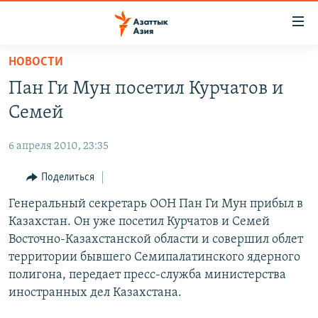
Доступность
ссылок
Вернуться
НОВОСТИ
к
ЦЕНТРАЛЬНАЯ АЗИЯ
Пан Ги Мун посетил Курчатов и
основному
НОВОСТИ
КАЗАХСТАН
содержанию
Семей
ВОЙНА В УКРАИНЕ
Вернутся
КЫРГЫЗСТАН
к
6 апреля 2010, 23:35
НА ДРУГИХ ЯЗЫКАХ
УЗБЕКИСТАН
главной
Поделиться
ТАДЖИКИСТАН
ҚАЗАҚША
навигации
ПОДПИШИТЕСЬ НА НАС В СОЦСЕТЯХ
Вернутся
Генеральный секретарь ООН Пан Ги Мун прибыл в
КЫРГЫЗЧА
к
Казахстан. Он уже посетил Курчатов и Семей
ЎЗБЕКЧА
поиску
Восточно-Казахстанской области и совершил облет
ТОҶИКӢ
Все сайты РСЕ/РС
территории бывшего Семипалатинского ядерного
полигона, передает пресс-служба министерства
TÜRKMENÇE
иностранных дел Казахстана.