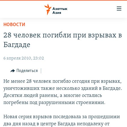
Доступность
ссылок
Вернуться
НОВОСТИ
к
ЦЕНТРАЛЬНАЯ АЗИЯ
28 человек погибли при взрывах в
основному
НОВОСТИ
КАЗАХСТАН
содержанию
Багдаде
ВОЙНА В УКРАИНЕ
Вернутся
КЫРГЫЗСТАН
к
6 апреля 2010, 23:02
НА ДРУГИХ ЯЗЫКАХ
УЗБЕКИСТАН
главной
Поделиться
ТАДЖИКИСТАН
ҚАЗАҚША
навигации
ПОДПИШИТЕСЬ НА НАС В СОЦСЕТЯХ
Вернутся
Не менее 28 человек погибло сегодня при взрывах,
КЫРГЫЗЧА
к
уничтоживших также несколько зданий в Багдаде.
ЎЗБЕКЧА
поиску
Десятки людей ранены, а многие остались
ТОҶИКӢ
Все сайты РСЕ/РС
погребены под разрушенными строениями.
TÜRKMENÇE
Новая серия взрывов последовала за прошедшими
два дня назад в центре Багдада неподалеку от