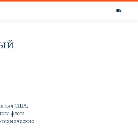
ный
х сил США,
ого флота
 «технические