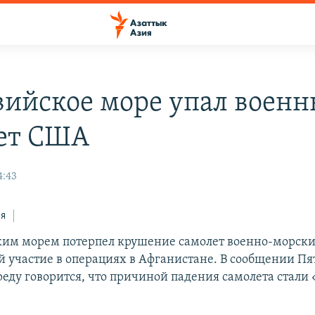
вийское море упал воен
ет США
4:43
ся
им морем потерпел крушение самолет военно-морски
участие в операциях в Афганистане. В сообщении Пят
еду говорится, что причиной падения самолета стали