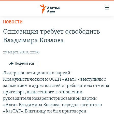
Доступность
ссылок
Вернуться
НОВОСТИ
к
ЦЕНТРАЛЬНАЯ АЗИЯ
Оппозиция требует освободить
основному
НОВОСТИ
КАЗАХСТАН
содержанию
Владимира Козлова
ВОЙНА В УКРАИНЕ
Вернутся
КЫРГЫЗСТАН
к
29 марта 2010, 22:50
НА ДРУГИХ ЯЗЫКАХ
УЗБЕКИСТАН
главной
Поделиться
ТАДЖИКИСТАН
ҚАЗАҚША
навигации
ПОДПИШИТЕСЬ НА НАС В СОЦСЕТЯХ
Вернутся
Лидеры оппозиционных партий –
КЫРГЫЗЧА
к
Коммунистической и ОСДП «Азат» - выступили с
ЎЗБЕКЧА
поиску
заявлением в адрес властей с требованием отмены
ТОҶИКӢ
Все сайты РСЕ/РС
приговора, вынесенного в отношении
руководителя незарегистрированной партии
TÜRKMENÇE
«Алга» Владимира Козлова, передало агентство
«КазТАГ». В пятницу он был приговорен