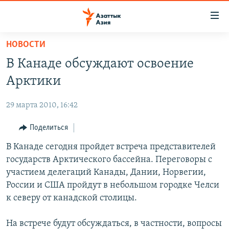
Доступность
ссылок
Вернуться
НОВОСТИ
к
ЦЕНТРАЛЬНАЯ АЗИЯ
В Канаде обсуждают освоение
основному
НОВОСТИ
КАЗАХСТАН
содержанию
Арктики
ВОЙНА В УКРАИНЕ
Вернутся
КЫРГЫЗСТАН
к
29 марта 2010, 16:42
НА ДРУГИХ ЯЗЫКАХ
УЗБЕКИСТАН
главной
Поделиться
ТАДЖИКИСТАН
ҚАЗАҚША
навигации
ПОДПИШИТЕСЬ НА НАС В СОЦСЕТЯХ
Вернутся
В Канаде сегодня пройдет встреча представителей
КЫРГЫЗЧА
к
государств Арктического бассейна. Переговоры с
ЎЗБЕКЧА
поиску
участием делегаций Канады, Дании, Норвегии,
ТОҶИКӢ
Все сайты РСЕ/РС
России и США пройдут в небольшом городке Челси
к северу от канадской столицы.
TÜRKMENÇE
На встрече будут обсуждаться, в частности, вопросы