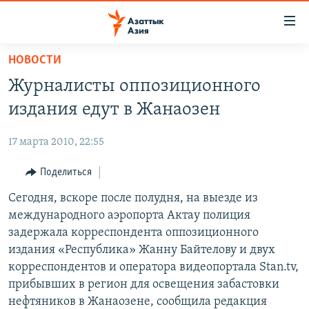
Доступность
ссылок
Вернуться
НОВОСТИ
к
ЦЕНТРАЛЬНАЯ АЗИЯ
Журналисты оппозиционного
основному
НОВОСТИ
КАЗАХСТАН
содержанию
издания едут в Жанаозен
ВОЙНА В УКРАИНЕ
Вернутся
КЫРГЫЗСТАН
к
17 марта 2010, 22:55
НА ДРУГИХ ЯЗЫКАХ
УЗБЕКИСТАН
главной
Поделиться
ТАДЖИКИСТАН
ҚАЗАҚША
навигации
ПОДПИШИТЕСЬ НА НАС В СОЦСЕТЯХ
Вернутся
Сегодня, вскоре после полудня, на выезде из
КЫРГЫЗЧА
к
международного аэропорта Актау полиция
ЎЗБЕКЧА
поиску
задержала корреспондента оппозиционного
ТОҶИКӢ
Все сайты РСЕ/РС
издания «Республика» Жанну Байтелову и двух
корреспондентов и оператора видеопортала Stan.tv,
TÜRKMENÇE
прибывших в регион для освещения забастовки
нефтяников в Жанаозене, сообщила редакция