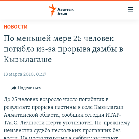
Доступность
ссылок
Вернуться
НОВОСТИ
к
ЦЕНТРАЛЬНАЯ АЗИЯ
По меньшей мере 25 человек
основному
НОВОСТИ
КАЗАХСТАН
содержанию
погибло из-за прорыва дамбы в
ВОЙНА В УКРАИНЕ
Вернутся
КЫРГЫЗСТАН
Кызылагаше
к
НА ДРУГИХ ЯЗЫКАХ
УЗБЕКИСТАН
главной
13 марта 2010, 01:17
ТАДЖИКИСТАН
ҚАЗАҚША
навигации
ПОДПИШИТЕСЬ НА НАС В СОЦСЕТЯХ
Вернутся
Поделиться
КЫРГЫЗЧА
к
До 25 человек возросло число погибших в
ЎЗБЕКЧА
поиску
результате прорыва плотины в селе Кызылагаш
ТОҶИКӢ
Все сайты РСЕ/РС
Алматинской области, сообщил сегодня ИТАР-
ТАСС. Личности жертв уточняются. По-прежнему
TÜRKMENÇE
неизвестна судьба нескольких пропавших без
вести. На место трагедии в субботу вылетают