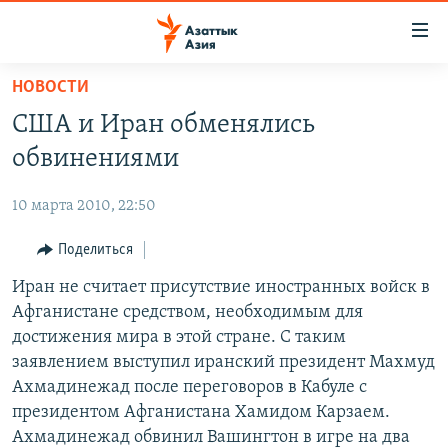
Доступность
ссылок
Вернуться
НОВОСТИ
к
ЦЕНТРАЛЬНАЯ АЗИЯ
США и Иран обменялись
основному
НОВОСТИ
КАЗАХСТАН
содержанию
обвинениями
ВОЙНА В УКРАИНЕ
Вернутся
КЫРГЫЗСТАН
к
10 марта 2010, 22:50
НА ДРУГИХ ЯЗЫКАХ
УЗБЕКИСТАН
главной
Поделиться
ТАДЖИКИСТАН
ҚАЗАҚША
навигации
ПОДПИШИТЕСЬ НА НАС В СОЦСЕТЯХ
Вернутся
Иран не считает присутствие иностранных войск в
КЫРГЫЗЧА
к
Афганистане средством, необходимым для
ЎЗБЕКЧА
поиску
достижения мира в этой стране. С таким
ТОҶИКӢ
Все сайты РСЕ/РС
заявлением выступил иранский президент Махмуд
Ахмадинежад после переговоров в Кабуле с
TÜRKMENÇE
президентом Афганистана Хамидом Карзаем.
Ахмадинежад обвинил Вашингтон в игре на два