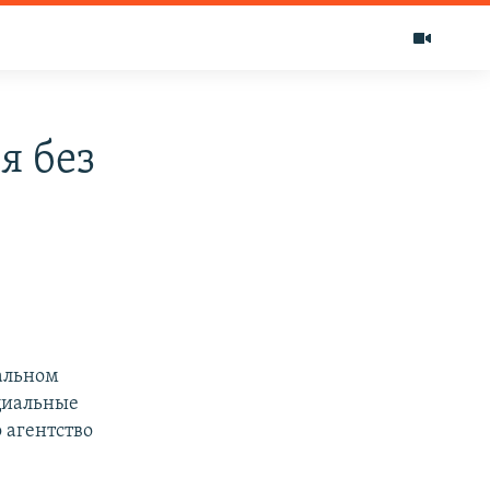
я без
альном
оциальные
 агентство