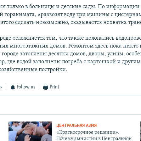
тся только в больницы и детские сады. По информации
й горакимата, «развозят воду три машины с цистернам
этого сделать невозможно, сказывается нехватка тран
ороде осложняется тем, что также полопались водопро
лых многоэтажных домов. Ремонтом здесь пока никто 
 городе затоплены десятки домов, дворы, улицы, особе
ор, где водой заполнены погреба с картошкой и други
хозяйственные постройки.
ся
Follow us
Print
ЦЕНТРАЛЬНАЯ АЗИЯ
«Краткосрочное решение».
Почему амнистии в Центральной