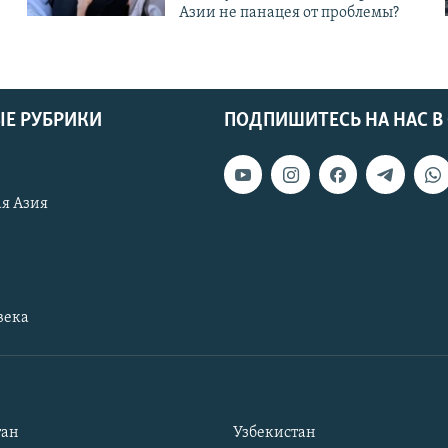
Азии не панацея от проблемы?
Е РУБРИКИ
ПОДПИШИТЕСЬ НА НАС В
я Азия
века
тан
Узбекистан